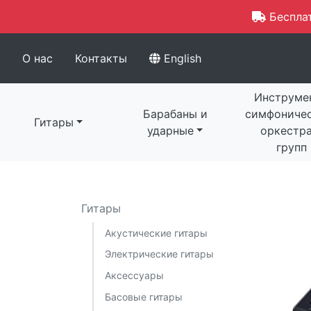
Бесплат
О нас
Контакты
English
Инструме
Барабаны и
симфониче
Гитары
ударные
оркестра
групп
Гитары
Акустические гитары
Электрические гитары
Аксессуары
Басовые гитары