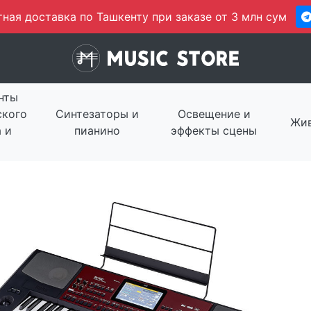
ная доставка по Ташкенту при заказе от 3 млн сум
нты
ского
Синтезаторы и
Освещение и
Жив
 и
пианино
эффекты сцены