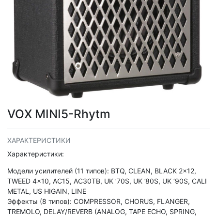
VOX MINI5-Rhytm
ХАРАКТЕРИСТИКИ
Характеристики:
Модели усилителей (11 типов): BTQ, CLEAN, BLACK 2×12,
TWEED 4×10, AC15, AC30TB, UK ’70S, UK ’80S, UK ’90S, CALI
METAL, US HIGAIN, LINE
Эффекты (8 типов): COMPRESSOR, CHORUS, FLANGER,
TREMOLO, DELAY/REVERB (ANALOG, TAPE ECHO, SPRING,